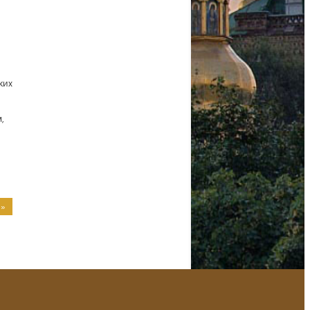
ких
,
 »