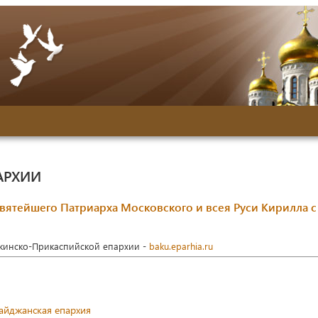
АРХИИ
Святейшего Патриарха Московского и всея Руси Кирилла с
акинско-Прикаспийской епархии -
baku.eparhia.ru
айджанская епархия