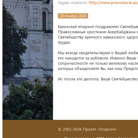
Адрес новости:
http://www.pravoslavie.a
20 Ноября 2024
Бакинская епархия поздравляет Святейше
Православные христиане Азербайджана в
Святейшеству крепкого кавказского здор
трудах.
Мы всегда свидетельствуем о Вашей любв
кто находится за рубежом. Именно Ваше 
сопричастности не только великому насл
которых объединяете Вы, как наш Предс
Ис полла эти деспота, Ваше Святейшество
© 2001-2026 Проект «Епархия»