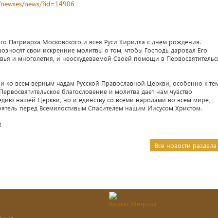
z/newses/news/?id=14906
го Патриарха Московского и всея Руси Кирилла с днем рождения.
озносят свои искренние молитвы о том, чтобы Господь даровал Его
овья и многолетия, и неоскудеваемой Своей помощи в Первосвятительс
и ко всем верным чадам Русской Православной Церкви, особенно к тем
Первосвятительское благословение и молитва дает нам чувство
едию нашей Церкви, но и единству со всеми народами во всем мире,
тоятель перед Всемилостивым Спасителем нашим Иисусом Христом.
!
Все новости раздела