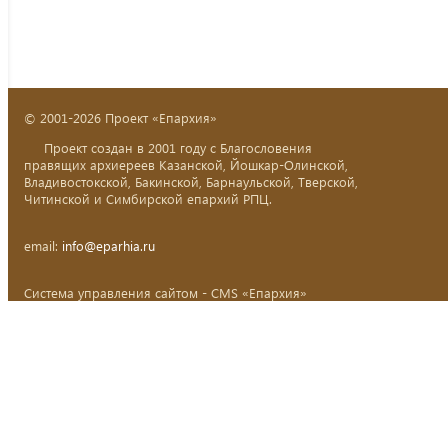
© 2001-2026 Проект «Епархия»
Проект создан в 2001 году с Благословения
правящих архиереев Казанской, Йошкар-Олинской,
Владивостокской, Бакинской, Барнаульской, Тверской,
Читинской и Симбирской епархий РПЦ.
email:
info@eparhia.ru
Система управления сайтом - CMS «Епархия»