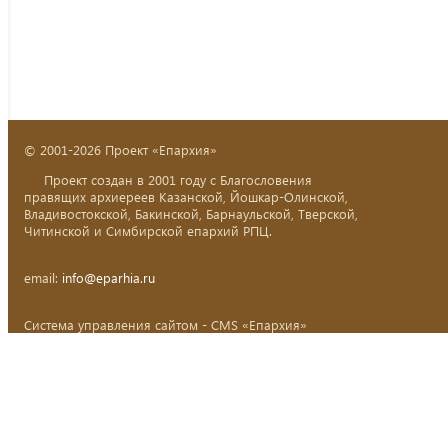
© 2001-2026 Проект «Епархия»
Проект создан в 2001 году с Благословения
правящих архиереев Казанской, Йошкар-Олинской,
Владивостокской, Бакинской, Барнаульской, Тверской,
Читинской и Симбирской епархий РПЦ.
email:
info@eparhia.ru
Система управления сайтом - CMS «Епархия»