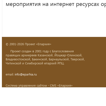
мероприятия на интернет ресурсах о
© 2001-2026 Проект «Епархия»
Проект создан в 2001 году с Благословения
правящих архиереев Казанской, Йошкар-Олинской,
Владивостокской, Бакинской, Барнаульской, Тверской,
Читинской и Симбирской епархий РПЦ.
email:
info@eparhia.ru
Система управления сайтом - CMS «Епархия»