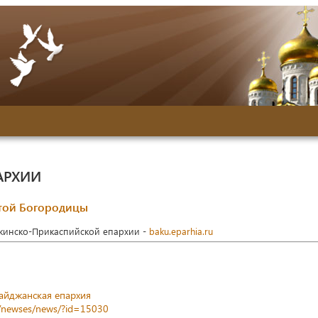
АРХИИ
ятой Богородицы
акинско-Прикаспийской епархии -
baku.eparhia.ru
айджанская епархия
z/newses/news/?id=15030