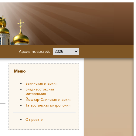
Архив новостей:
Меню
Бакинская епархия
Владивостокская
митрополия
Йошкар-Олинская епархия
Татарстанская митрополия
О проекте