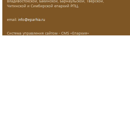
Владивостокской, Бакинской, Барнаульской, Тверской,
Читинской и Симбирской епархий РПЦ.
email:
info@eparhia.ru
Система управления сайтом - CMS «Епархия»