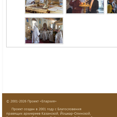
© 2001-2026 Проект «Епархия»
Проект создан в 2001 году с Благословения
правящих архиереев Казанской, Йошкар-Олинской,