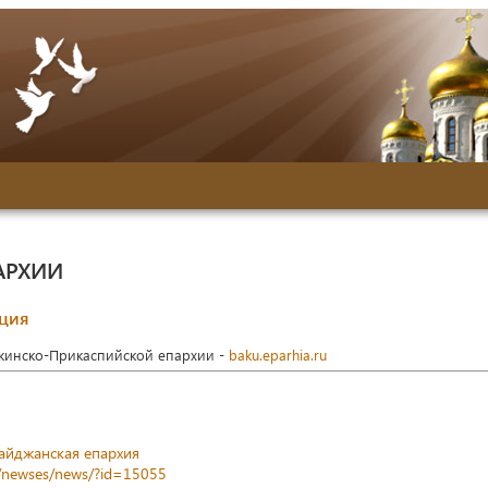
АРХИИ
кция
акинско-Прикаспийской епархии -
baku.eparhia.ru
айджанская епархия
z/newses/news/?id=15055