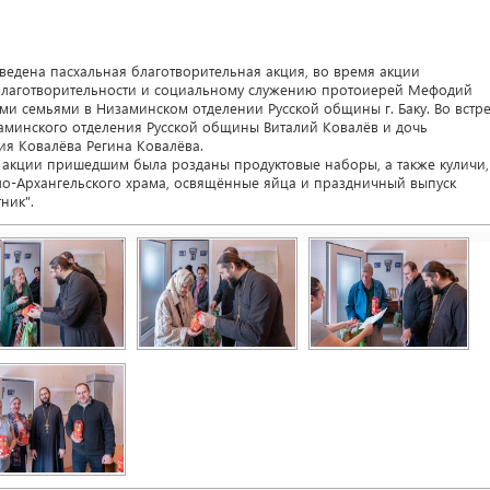
ведена пасхальная благотворительная акция, во время акции
 благотворительности и социальному служению протоиерей Мефодий
и семьями в Низаминском отделении Русской общины г. Баку. Во встр
заминского отделения Русской общины Виталий Ковалёв и дочь
я Ковалёва Регина Ковалёва.
 акции пришедшим была розданы продуктовые наборы, а также куличи,
-Архангельского храма, освящённые яйца и праздничный выпуск
ник".