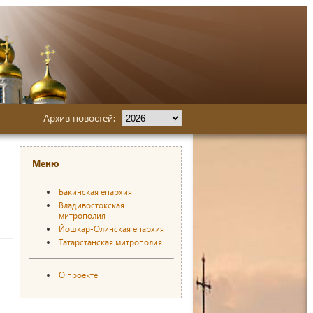
Архив новостей:
Меню
Бакинская епархия
Владивостокская
митрополия
Йошкар-Олинская епархия
Татарстанская митрополия
О проекте