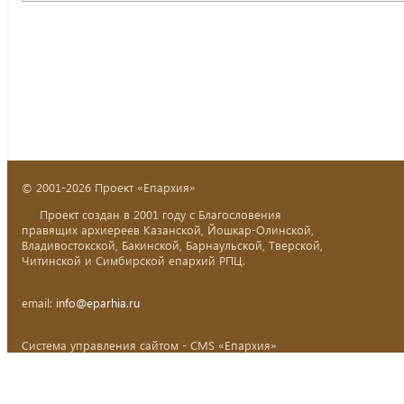
© 2001-2026 Проект «Епархия»
Проект создан в 2001 году с Благословения
правящих архиереев Казанской, Йошкар-Олинской,
Владивостокской, Бакинской, Барнаульской, Тверской,
Читинской и Симбирской епархий РПЦ.
email:
info@eparhia.ru
Система управления сайтом - CMS «Епархия»