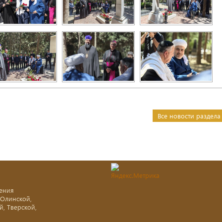
Все новости раздела
ения
-Олинской,
й, Тверской,