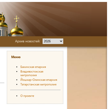
Архив новостей:
Меню
Бакинская епархия
Владивостокская
митрополия
Йошкар-Олинская епархия
Татарстанская митрополия
О проекте