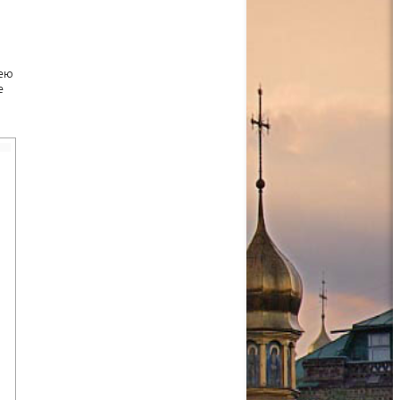
лею
е