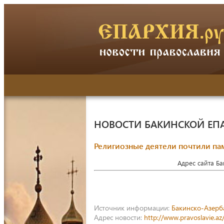
НОВОСТИ БАКИНСКОЙ ЕП
Религиозные деятели почтили па
Адрес сайта Б
Источник информации:
Бакинско-Азерб
Адрес новости:
http://www.pravoslavie.a