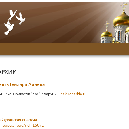
АРХИИ
мять Гейдара Алиева
акинско-Прикаспийской епархии -
baku.eparhia.ru
айджанская епархия
z/newses/news/?id=15071