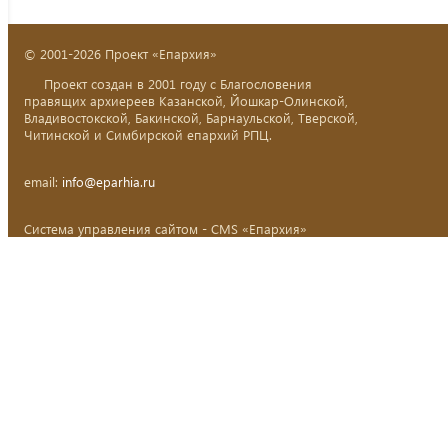
© 2001-2026 Проект «Епархия»
Проект создан в 2001 году с Благословения
правящих архиереев Казанской, Йошкар-Олинской,
Владивостокской, Бакинской, Барнаульской, Тверской,
Читинской и Симбирской епархий РПЦ.
email:
info@eparhia.ru
Система управления сайтом - CMS «Епархия»