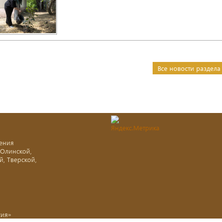
Все новости раздела
ения
-Олинской,
й, Тверской,
хия»