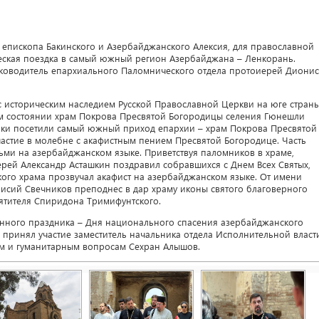
 епископа Бакинского и Азербайджанского Алексия, для православной
ская поездка в самый южный регион Азербайджана – Ленкорань.
ководитель епархиального Паломнического отдела протоиерей Диони
 историческим наследием Русской Православной Церкви на юге страны
м состоянии храм Покрова Пресвятой Богородицы селения Гюнешли
ики посетили самый южный приход епархии – храм Покрова Пресвятой
частие в молебне с акафистным пением Пресвятой Богородице. Часть
ми на азербайджанском языке. Приветствуя паломников в храме,
рей Александр Асташкин поздравил собравшихся с Днем Всех Святых,
ского храма прозвучал акафист на азербайджанском языке. От имени
сий Свечников преподнес в дар храму иконы святого благоверного
вятителя Спиридона Тримифунтского.
венного праздника – Дня национального спасения азербайджанского
 принял участие заместитель начальника отдела Исполнительной власти
м и гуманитарным вопросам Сехран Алышов.