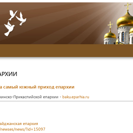
АРХИИ
а самый южный приход епархии
акинско-Прикаспийской епархии -
baku.eparhia.ru
айджанская епархия
z/newses/news/?id=15097