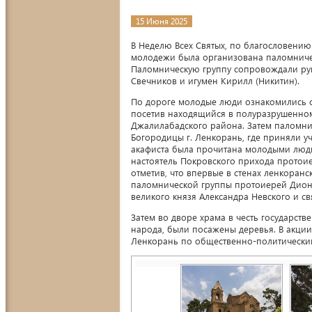
15 Июня 2025
В Неделю Всех Святых, по благословению
молодежи была организована паломниче
Паломническую группу сопровождали ру
Свечников и игумен Кирилл (Никитин).
По дороге молодые люди ознакомились с
посетив находящийся в полуразрушенно
Джалилабадского района. Затем паломн
Богородицы г. Ленкорань, где приняли у
акафиста была прочитана молодыми людь
настоятель Покровского прихода протоие
отметив, что впервые в стенах ленкоран
паломнической группы протоиерей Диони
великого князя Александра Невского и с
Затем во дворе храма в честь государст
народа, были посажены деревья. В акции
Ленкорань по общественно-политически