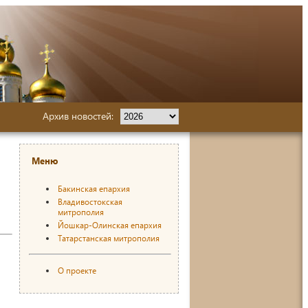
Архив новостей:
Меню
Бакинская епархия
Владивостокская
митрополия
Йошкар-Олинская епархия
Татарстанская митрополия
О проекте