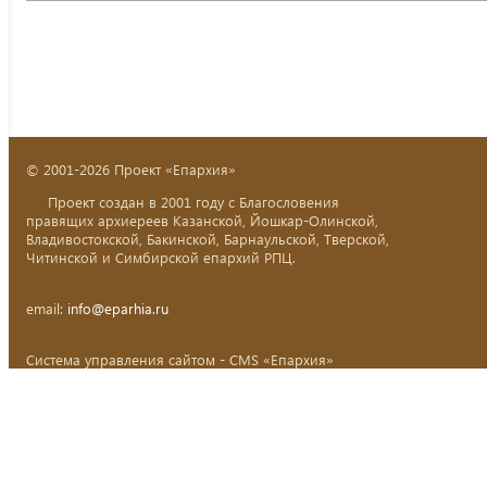
© 2001-2026 Проект «Епархия»
Проект создан в 2001 году с Благословения
правящих архиереев Казанской, Йошкар-Олинской,
Владивостокской, Бакинской, Барнаульской, Тверской,
Читинской и Симбирской епархий РПЦ.
email:
info@eparhia.ru
Система управления сайтом - CMS «Епархия»