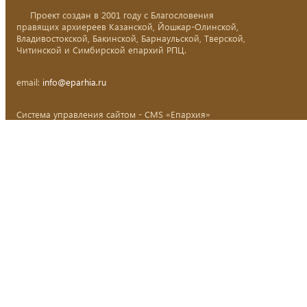
Проект создан в 2001 году с Благословения
правящих архиереев Казанской, Йошкар-Олинской,
Владивостокской, Бакинской, Барнаульской, Тверской,
Читинской и Симбирской епархий РПЦ.
email:
info@eparhia.ru
Система управления сайтом - CMS «Епархия»