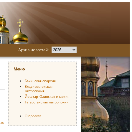
Архив новостей:
Меню
Бакинская епархия
Владивостокская
митрополия
Йошкар-Олинская епархия
Татарстанская митрополия
О проекте
ма