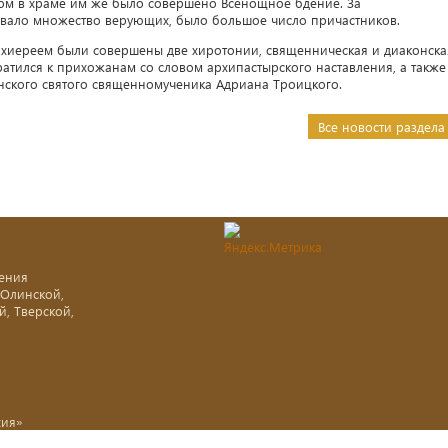
ом в храме им же было совершено Всенощное бдение. За
вовало множество верующих, было большое число причастников.
хиереем были совершены две хиротонии, священническая и диаконска
атился к прихожанам со словом архипастырского наставления, а также
нского святого священномученика Адриана Троицкого.
Все новости раздела
ения
-Олинской,
й, Тверской,
хия»