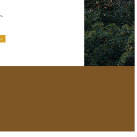
я.
 »