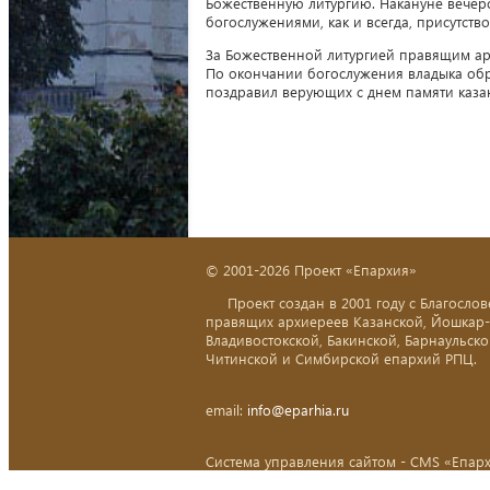
Божественную литургию. Накануне вечер
богослужениями, как и всегда, присутст
За Божественной литургией правящим ар
По окончании богослужения владыка обр
поздравил верующих с днем памяти каза
© 2001-2026 Проект «Епархия»
Проект создан в 2001 году с Благослов
правящих архиереев Казанской, Йошкар
Владивостокской, Бакинской, Барнаульско
Читинской и Симбирской епархий РПЦ.
email:
info@eparhia.ru
Система управления сайтом - CMS «Епар