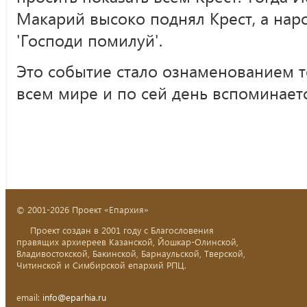
Макарий высоко поднял Крест, а нар
'Господи помилуй'.
Это событие стало ознаменованием т
всем мире и по сей день вспоминает
© 2001-2026 Проект «Епархия»
Проект создан в 2001 году с Благословения
правящих архиереев Казанской, Йошкар-Олинской,
Владивостокской, Бакинской, Барнаульской, Тверской,
Читинской и Симбирской епархий РПЦ.
email:
info@eparhia.ru