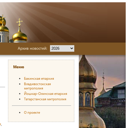
Архив новостей:
Меню
Бакинская епархия
Владивостокская
митрополия
Йошкар-Олинская епархия
Татарстанская митрополия
О проекте
и
,