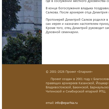
где в сослужении местного духовенства 
В конце богослужения владыка поздрави
Салкова. После архиерея отца Димитрия
Протоиерей Димитрий Салков родился в Ка
сан иерея и назначен настоятелем приход
Кроме того, отец Димитрий руководит с
Духовной семинарии.
© 2001-2026 Проект «Епархия»
Проект создан в 2001 году с Благослов
правящих архиереев Казанской, Йошкар
Владивостокской, Бакинской, Барнаульско
Читинской и Симбирской епархий РПЦ.
email:
info@eparhia.ru