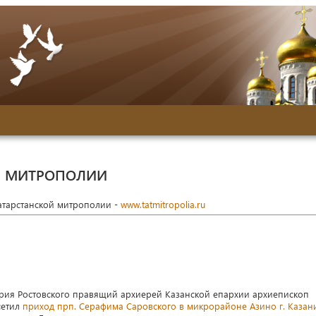
Й МИТРОПОЛИИ
Татарстанской митрополии -
www.tatmitropolia.ru
итрия Ростовского правящий архиерей Казанской епархии архиепископ
сетил
приход прп. Серафима Саровского в микрорайоне Азино г. Казан