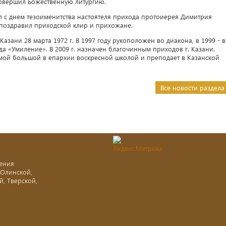
совершил Божественную литургию.
л с днем тезоименитства настоятеля прихода протоиерея Димитрия
 поздравил приходской клир и прихожане.
зани 28 марта 1972 г. В 1997 году рукоположен во диакона, в 1999 - в
а «Умиление». В 2009 г. назначен благочинным приходов г. Казани.
амой большой в епархии воскресной школой и преподает в Казанской
Все новости раздела
ения
-Олинской,
й, Тверской,