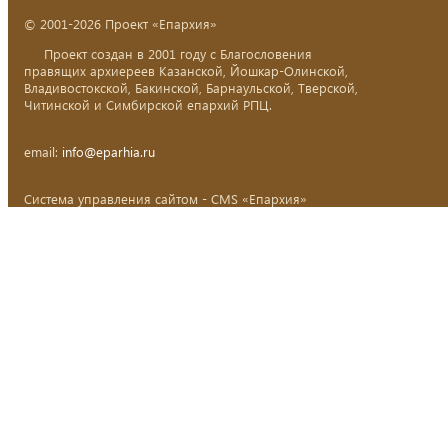
© 2001-2026 Проект «Епархия»
Проект создан в 2001 году с Благословения
правящих архиереев Казанской, Йошкар-Олинской,
Владивостокской, Бакинской, Барнаульской, Тверской,
Читинской и Симбирской епархий РПЦ.
email:
info@eparhia.ru
Система управления сайтом - CMS «Епархия»