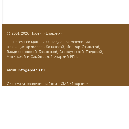
© 2001-2026 Проект «Епархия»
Проект создан в 2001 году с Благословения
правящих архиереев Казанской, Йошкар-Олинской,
Владивостокской, Бакинской, Барнаульской, Тверской,
Читинской и Симбирской епархий РПЦ.
email:
info@eparhia.ru
Система управления сайтом - CMS «Епархия»