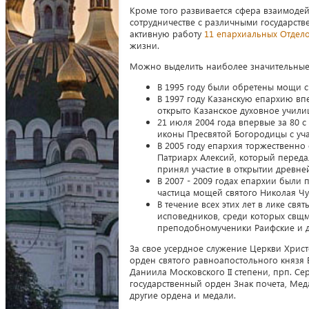
Кроме того развивается сфера взаимодей
сотрудничестве с различными государст
активную работу
11 епархиальных Отдел
жизни.
Можно выделить наиболее значительные 
В 1995 году были обретены мощи св
В 1997 году Казанскую епархию впе
открыто Казанское духовное учили
21 июля 2004 года впервые за 80 
иконы Пресвятой Богородицы с учас
В 2005 году епархия торжественно
Патриарх Алексий, который переда
принял участие в открытии древне
В 2007 - 2009 годах епархии были
частица мощей святого Николая Чу
В течение всех этих лет в лике св
исповедников, среди которых свщм
преподобномученики Раифские и д
За свое усердное служение Церкви Христ
орден святого равноапостольного князя Вл
Даниила Московского II степени, прп. Сер
государственный орден Знак почета, Меда
другие ордена и медали.