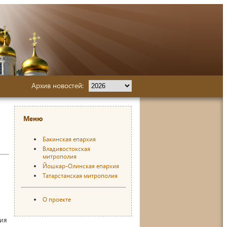
Архив новостей:
Меню
Бакинская епархия
Владивостокская
митрополия
Йошкар-Олинская епархия
Татарстанская митрополия
О проекте
ния