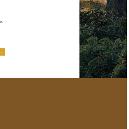
их
 »