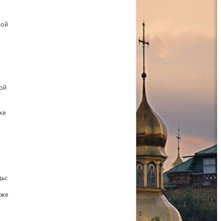
ной
кой
же
ды:
кже