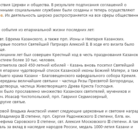
ствия Церкви и общества. В результате подписания соглашений о
венными социальными службами были созданы и теперь осуществляют
ов
. Их деятельность широко распространяется на все сферы обществен
события из епархиальной жизни последних лет:
т. Ефрема Казанского, а также прп. Ионы и Нектария Казанских.
рвые посетил Святейший Патриарх Алексий II. В ходе его визита было
ще.
с лишним лет был совершен Крестный ход в честь празднования Казанс
тием более 10 тыс. человек.
 отметила свой 450-летний юбилей - Казань вновь посетил Святейший
л епархии чудотворный список Казанской иконы Божией Матери, а так
йшего храма Казани - Благовещенского кафедрального собора Кремля.
 переданы величайшие святыни - частица Ризы Пресвятой Богородицы,
дотворца, частица Животворящего Древа Креста Господня.
ятых было прославлено множество Казанских святителей, мучеников и
ч. Иоасаф Чистопольский, прп. Гавриил Седмиозерный,
ругие святые.
овой Владыка Анастасий имеет следующие церковные и светские награ
адимира III степени, прп. Сергия Радонежского II степени, блгв. кн.
ефима Саровского II степени, свт. Алексия Московского III степени. А та
ль за вклад в наследие народов России, медаль 1000-летия Казани и