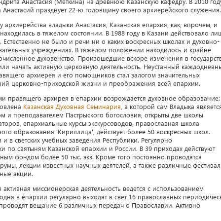
дрита Анастасия (Меткина) на древнюю Казанскую кафедру. В 2010 год
 Анастасий празднует 22-ю годовщину своего архиерейского служения.
у архиерейства владыки Анастасия, Казанская епархия, как, впрочем, и
 находилась в тяжелом состоянии. В 1988 году в Казани действовало ли
. Естественно не было и речи ни о каких воскресных школах и духовно-
вательных учреждениях. В тяжелом положении находилось и крайне
очисленное духовенство. Произошедшие вскоре изменения в государст
или начать активную церковную деятельность. Неустанный каждодневн
равящего архиерея и его помощников стал залогом значительных
ний церковно-приходской жизни и преображения всей епархии.
ми правящего архирея в епархии возрождается духовное образование:
новлена
Казанская Духовная Семинария
, в которой сам Владыка являетс
ом и преподавателем Пастрыского богословия, открыты две школы
аторов, епархиальные курсы экскурсоводов, православная школа
ого образования 'Кириллица', действует более 50 воскресных школ.
 и в светских учебных заведения Республики. Регулярно
 по святыням Казанской епархии и России. В 39 приходах действуют
ым фондом более 50 тыс. экз. Кроме того постоянно проводятся
мы, лекции известных научных деятелей, а также различные фестивал
ные акции.
 активная миссионерская деятельность ведется с использованием
дня в епархии регулярно выходят в свет 16 православных периодичес
 проводят вещание 6 различных передач о Православии. Активно