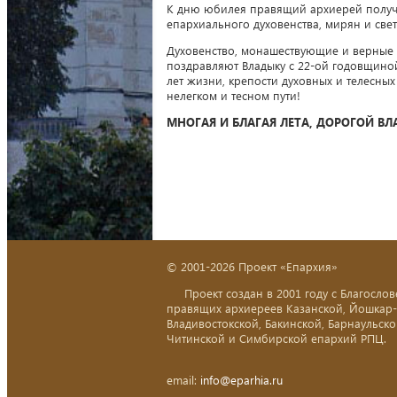
К дню юбилея правящий архиерей получи
епархиального духовенства, мирян и све
Духовенство, монашествующие и верные 
поздравляют Владыку с 22-ой годовщино
лет жизни, крепости духовных и телесн
нелегком и тесном пути!
МНОГАЯ И БЛАГАЯ ЛЕТА, ДОРОГОЙ ВЛ
© 2001-2026 Проект «Епархия»
Проект создан в 2001 году с Благослов
правящих архиереев Казанской, Йошкар
Владивостокской, Бакинской, Барнаульско
Читинской и Симбирской епархий РПЦ.
email:
info@eparhia.ru