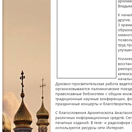
архиман
Владыка
К начал
другие,
3 храма
образо
немног
позвол
труд п
улучше
Усилия
восста
ректор
катехиз
начальн
Духовно-просветительская работа ведется
организовываются паломнические поездки
праволсавные библиотеки с общим книжн
традиционные научные конференции, фору
праздничные концерты и благотворитель
С благословения Архиепископа Анастасия
различных информационных средств. Сего
печатных изданий. В теле- и радиоэфире
используются ресурсы сети Интернет.