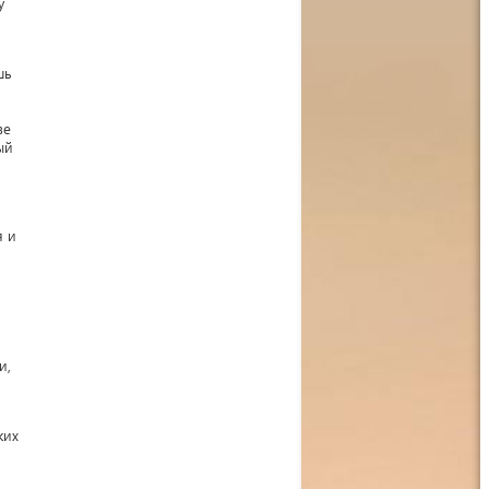
у
шь
ве
ый
я и
и,
ких