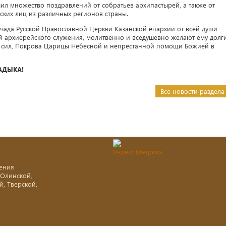
л множество поздравлений от собратьев архипастырей, а также от
тских лиц из различных регионов страны.
чада Русской Православной Церкви Казанской епархии от всей души
й архиерейского служения, молитвенно и вседушевно желают ему долг
ых сил, Покрова Царицы Небесной и непрестанной помощи Божией в
АДЫКА!
Все новости раздела
ения
-Олинской,
й, Тверской,