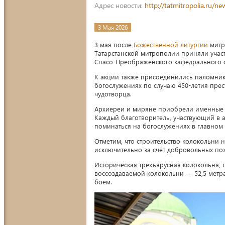
Адрес новости:
http://tatmitropolia.ru/
3 Мая 2026
3 мая после
Божественной литургии
митр
Татарстанской митрополии приняли участ
Спасо-Преображенского кафедрального с
К акции также присоединились паломники
богослужениях по случаю 450-летия прес
чудотворца.
Архиереи и миряне приобрели именные к
Каждый благотворитель, участвующий в а
поминаться на богослужениях в главном 
Отметим, что строительство колокольни 
исключительно за счёт добровольных по
Историческая трёхъярусная колокольня, п
воссоздаваемой колокольни — 52,5 метра.
боем.