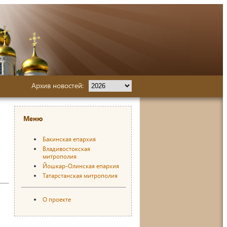
Архив новостей:
Меню
Бакинская епархия
Владивостокская
митрополия
Йошкар-Олинская епархия
Татарстанская митрополия
О проекте