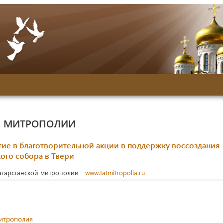
Й МИТРОПОЛИИ
ие в благотворительной акции в поддержку воссоздания
ого собора в Твери
Татарстанской митрополии -
www.tatmitropolia.ru
митрополия