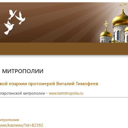
Й МИТРОПОЛИИ
ской епархии протоиерей Виталий Тимофеев
Татарстанской митрополии -
www.tatmitropolia.ru
митрополия
newses/kaznews/?id=82392