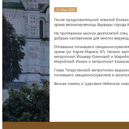
11 Мая 2026
После продолжительной тяжелой болезни
храма великомученицы Варвары города 
На протяжении многих десятилетий отец
добрым наставником для многих верующ
Отпевание почившего священнослужителя 
храме (ул. Карла Маркса, 67). Начало зау
митрополит Йошкар-Олинский и Марийск
Марийский Иоанн и митрополит Казански
Глава Татарстанской митрополии вырази
почившего священнослужителя и молится
Вечная память и Царствие Небесное но