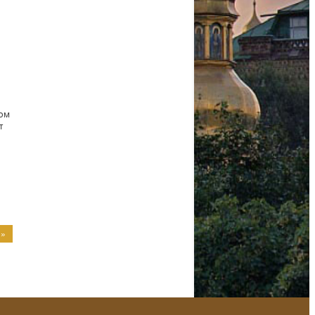
ком
т
 »