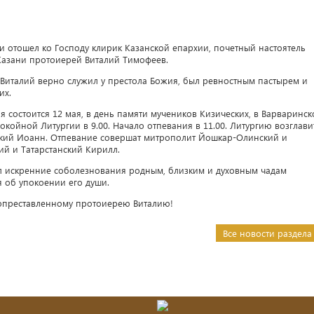
 отошел ко Господу клирик Казанской епархии, почетный настоятель
Казани протоиерей Виталий Тимофеев.
 Виталий верно служил у престола Божия, был ревностным пастырем и
их.
состоится 12 мая, в день памяти мучеников Кизических, в Варваринс
покойной Литургии в 9.00. Начало отпевания в 11.00. Литургию возглави
ий Иоанн. Отпевание совершат митрополит Йошкар-Олинский и
й и Татарстанский Кирилл.
л искренние соболезнования родным, близким и духовным чадам
 об упокоении его души.
вопреставленному протоиерею Виталию!
Все новости раздела