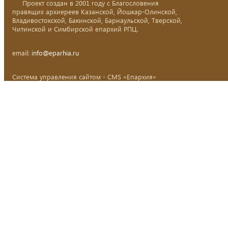
Проект создан в 2001 году с Благословения
правящих архиереев Казанской, Йошкар-Олинской,
Владивостокской, Бакинской, Барнаульской, Тверской,
Читинской и Симбирской епархий РПЦ.
email:
info@eparhia.ru
Система управления сайтом - CMS «Епархия»