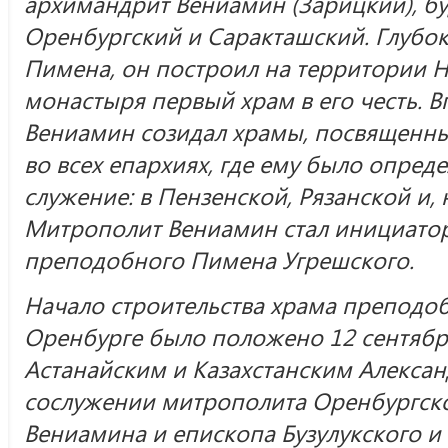
архимандрит Вениамин (Зарицкий), б
Оренбургский и Саракташский. Глубо
Пимена, он построил на территории 
монастыря первый храм в его честь. 
Вениамин созидал храмы, посвященн
во всех епархиях, где ему было опред
служение: в Пензенской, Рязанской и,
Митрополит Вениамин стал инициато
преподобного Пимена Угрешского.
Начало строительства храма преподо
Оренбурге было положено 12 сентябр
Астанайским и Казахстанским Алексан
сослужении митрополита Оренбургско
Вениамина и епископа Бузулукского и