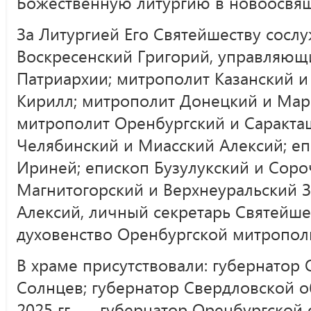
Божественную литургию в новоосвя
За Литургией Его Святейшеству сосл
Воскресенский Григорий, управляю
Патриархии; митрополит Казанский и
Кирилл; митрополит Донецкий и Мар
митрополит Оренбургский и Саракта
Челябинский и Миасский Алексий; еп
Ириней; епископ Бузулукский и Соро
Магнитогорский и Верхнеуральский З
Алексий, личный секретарь Святейше
духовенство Оренбургской митрополи
В храме присутствовали: губернатор 
Солнцев; губернатор Свердловской об
2025 гг. — губернатор Оренбургской 