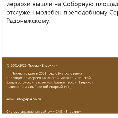
иерархи вышли на Соборную площадь
отслужен молебен преподобному Се
Радонежскому.
© 2001-2026 Проект «Епархия»
Проект создан в 2001 году с Благословения
правящих архиереев Казанской, Йошкар-Олинской,
Владивостокской, Бакинской, Барнаульской, Тверской,
Читинской и Симбирской епархий РПЦ.
email:
info@eparhia.ru
Система управления сайтом - CMS «Епархия»