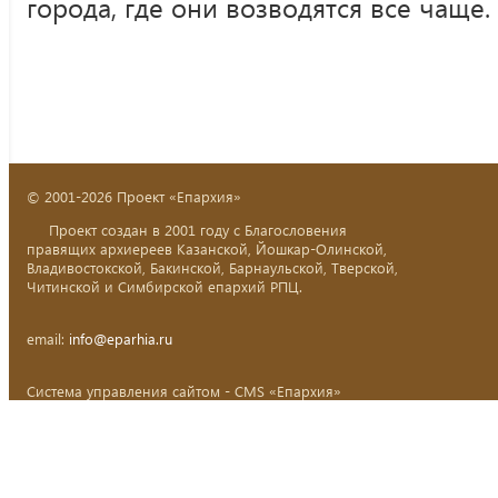
города, где они возводятся все чаще.
© 2001-2026 Проект «Епархия»
Проект создан в 2001 году с Благословения
правящих архиереев Казанской, Йошкар-Олинской,
Владивостокской, Бакинской, Барнаульской, Тверской,
Читинской и Симбирской епархий РПЦ.
email:
info@eparhia.ru
Система управления сайтом - CMS «Епархия»