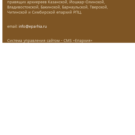
правящих архиереев Казанской, Йошкар-Олинской,
Владивостокской, Бакинской, Барнаульской, Тверской,
Читинской и Симбирской епархий РПЦ.
email:
info@eparhia.ru
Система управления сайтом - CMS «Епархия»