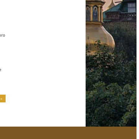
ого
е
 »