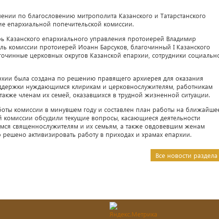
лении по благословению митрополита Казанского и Татарстанского
е епархиальной попечительской комиссии.
арь Казанского епархиального управления протоиерей Владимир
ль комиссии протоиерей Иоанн Барсуков, благочинный I Казанского
гочинные церковных округов Казанской епархии, сотрудники социальн
рхии была создана по решению правящего архиерея для оказания
ддержки нуждающимся клирикам и церковнослужителям, работникам
также членам их семей, оказавшихся в трудной жизненной ситуации.
оты комиссии в минувшем году и составлен план работы на ближайше
й комиссии обсудили текущие вопросы, касающиеся деятельности
ся священнослужителям и их семьям, а также овдовевшим женам
 решено активизировать работу в приходах и храмах епархии.
Все новости раздела