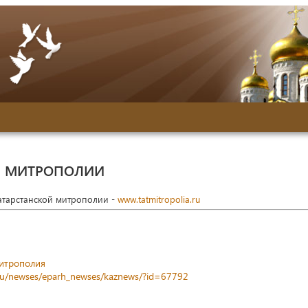
Й МИТРОПОЛИИ
Татарстанской митрополии -
www.tatmitropolia.ru
митрополия
a.ru/newses/eparh_newses/kaznews/?id=67792