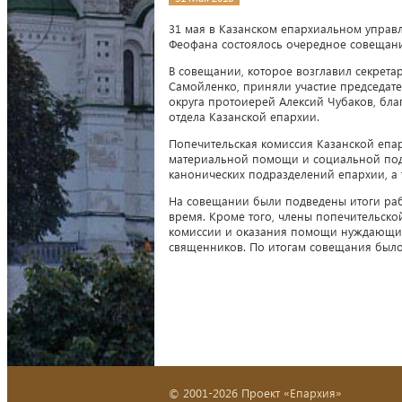
31 мая в Казанском епархиальном управ
Феофана состоялось очередное совещани
В совещании, которое возглавил секрет
Самойленко, приняли участие председате
округа протоиерей Алексий Чубаков, бла
отдела Казанской епархии.
Попечительская комиссия Казанской епа
материальной помощи и социальной по
канонических подразделений епархии, а 
На совещании были подведены итоги раб
время. Кроме того, члены попечительско
комиссии и оказания помощи нуждающим
священников. По итогам совещания было
© 2001-2026 Проект «Епархия»