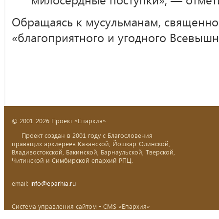
Обращаясь к мусульманам, священн
«благоприятного и угодного Всевышн
© 2001-2026 Проект «Епархия»
Проект создан в 2001 году с Благословения
правящих архиереев Казанской, Йошкар-Олинской,
Владивостокской, Бакинской, Барнаульской, Тверской,
Читинской и Симбирской епархий РПЦ.
email:
info@eparhia.ru
Система управления сайтом - CMS «Епархия»