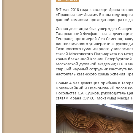
5-7 мая 2018 года в столице Ирана сост
«Православие-Ислам». В этом году встре
данной комиссии проходят один раз в дв
Состав делегации был утвержден Священ
Татарстанский Феофан – глава делегации;
Тегеране; протоиерей Лев Семенов, зав
лингвистического университета, руковод
Тихоновского гуманитарного университе
связей Московского Патриархата по меж
храма блаженной Ксении Петербургской в
Московской духовной академии; О.Р. Кали
старший научный сотрудник Института в
настоятель казанского храма Успения Пр
Ночью 4 мая делегация прибыла в Тегера
Чрезвычайный и Полномочный посол Росс
Посольства С.А. Сушков, руководитель Це
связям Ирана (ОИКС) Мохаммад Мехди Т