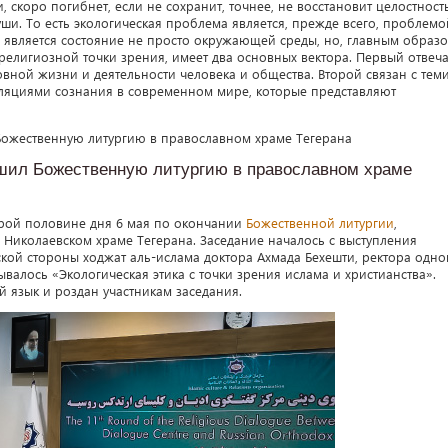
 скоро погибнет, если не сохранит, точнее, не восстановит целостность
ши. То есть экологическая проблема является, прежде всего, проблемо
е является состояние не просто окружающей среды, но, главным образо
 религиозной точки зрения, имеет два основных вектора. Первый отвеча
ной жизни и деятельности человека и общества. Второй связан с тем
ляциями сознания в современном мире, которые представляют
ил Божественную литургию в православном храме
орой половине дня 6 мая по окончании
Божественной литургии
,
иколаевском храме Тегерана. Заседание началось с выступления
ской стороны ходжат аль-ислама доктора Ахмада Бехешти, ректора одно
зывалось «Экологическая этика с точки зрения ислама и христианства».
й язык и роздан участникам заседания.