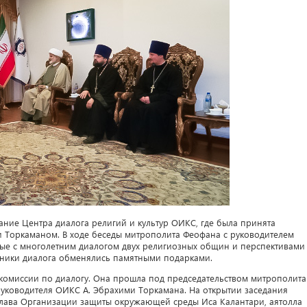
ание Центра диалога религий и культур ОИКС, где была принята
 Торкаманом. В ходе беседы митрополита Феофана с руководителем
ые с многолетним диалогом двух религиозных общин и перспективами
стники диалога обменялись памятными подарками.
 комиссии по диалогу. Она прошла под председательством митрополита
руководителя ОИКС А. Эбрахими Торкамана. На открытии заседания
 глава Организации защиты окружающей среды Иса Калантари, аятолла