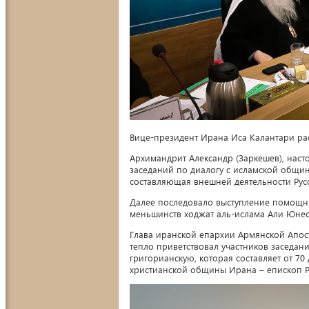
Вице-президент Ирана Иса Калантари ра
Архимандрит Александр (Заркешев), наст
заседаний по диалогу с исламской общин
составляющая внешней деятельности Рус
Далее последовало выступление помощни
меньшинств ходжат аль-ислама Али Юнес
Глава иранской епархии Армянской Апос
тепло приветствовал участников заседа
григорианскую, которая составляет от 70 
христианской общины Ирана – епископ Ра