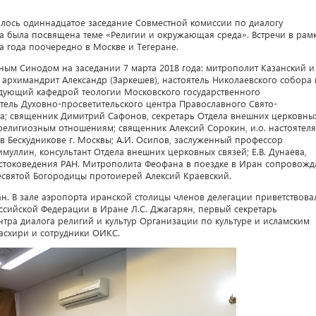
оялось одиннадцатое заседание Совместной комиссии по диалогу
ча была посвящена теме «Религии и окружающая среда». Встречи в рам
а года поочередно в Москве и Тегеране.
ным Синодом на заседании 7 марта 2018 года: митрополит Казанский и
 архимандрит Александр (Заркешев), настоятель Николаевского собора 
едующий кафедрой теологии Московского государственного
итель Духовно-просветительского центра Православного Свято-
та; священник Димитрий Сафонов, секретарь Отдела внешних церковны
религиозным отношениям; священник Алексий Сорокин, и.о. настоятеля
 Бескудникове г. Москвы; А.И. Осипов, заслуженный профессор
муллин, консультант Отдела внешних церковных связей; Е.В. Дунаева,
остоковедения РАН. Митрополита Феофана в поездке в Иран сопровожд
есвятой Богородицы протоиерей Алексий Краевский.
н. В зале аэропорта иранской столицы членов делегации приветствова
ийской Федерации в Иране Л.С. Джагарян, первый секретарь
нтра диалога религий и культур Организации по культуре и исламским
асхири и сотрудники ОИКС.