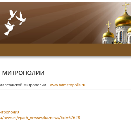
Й МИТРОПОЛИИ
Татарстанской митрополии -
www.tatmitropolia.ru
митрополия
a.ru/newses/eparh_newses/kaznews/?id=67628