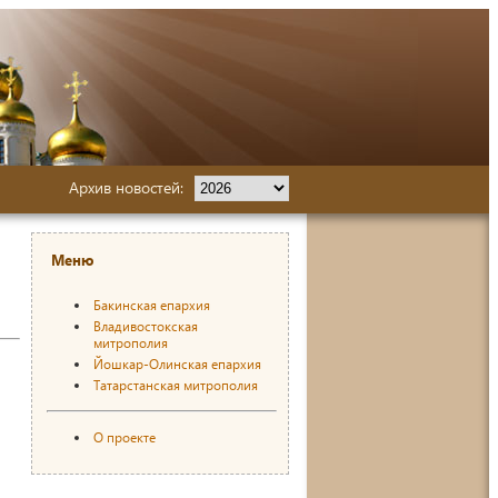
Архив новостей:
Меню
Бакинская епархия
Владивостокская
митрополия
Йошкар-Олинская епархия
Татарстанская митрополия
О проекте