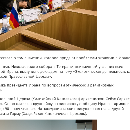
ссказал о том значении, которое придают проблемам экологии в Иране
оятель Николаевского собора в Тегеране, неизменный участник всех
ой Ирана, выступил с докладом на тему «Экологическая деятельность к
ской Православной Церкви».
ка президента Ирана по вопросам этнических и религиозных
и.
тольской Церкви (Киликийский Католикосат) архиепископ Себух Саркис
ния. Он возглавляет крупнейшую христианскую общину Ирана – армяно-
до 90 тысяч человек. На заседании также присутствовал глава другой
мзи Гарму (Халдейская Католическая Церковь).