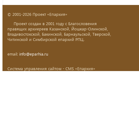
© 2001-2026 Проект «Епархия»
Проект создан в 2001 году с Благословения
правящих архиереев Казанской, Йошкар-Олинской,
Владивостокской, Бакинской, Барнаульской, Тверской,
Читинской и Симбирской епархий РПЦ.
email:
info@eparhia.ru
Система управления сайтом - CMS «Епархия»