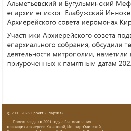
Альметьевский и Бугульминский Меф
епархии епископ Елабужский Иннокен
Архиерейского совета иеромонах Кир
Участники Архиерейского совета по
епархиального собрания, обсудили 
деятельности митрополии, наметили 
приуроченных к памятным датам 2022
© 2001-2026 Проект «Епархия»
Проект создан в 2001 году с Благословения
правящих архиереев Казанской, Йошкар-Олинской,