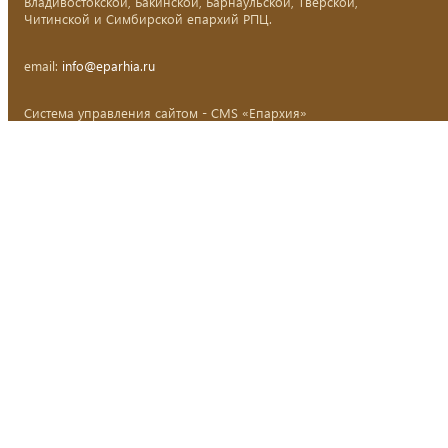
Владивостокской, Бакинской, Барнаульской, Тверской,
Читинской и Симбирской епархий РПЦ.
email:
info@eparhia.ru
Система управления сайтом - CMS «Епархия»