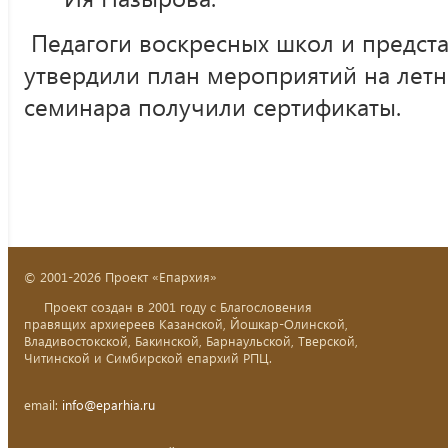
Педагоги воскресных школ и предст
утвердили план мероприятий на летн
семинара получили сертификаты.
© 2001-2026 Проект «Епархия»
Проект создан в 2001 году с Благословения
правящих архиереев Казанской, Йошкар-Олинской,
Владивостокской, Бакинской, Барнаульской, Тверской,
Читинской и Симбирской епархий РПЦ.
email:
info@eparhia.ru