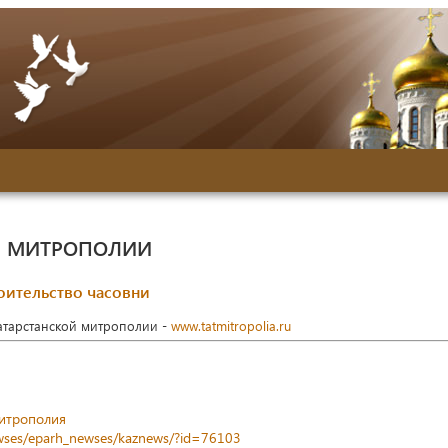
Й МИТРОПОЛИИ
оительство часовни
Татарстанской митрополии -
www.tatmitropolia.ru
митрополия
newses/eparh_newses/kaznews/?id=76103