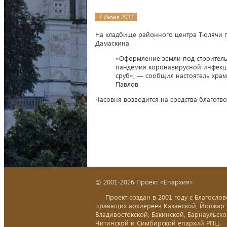
7 Июня 2022
На кладбище районного центра Тюлячи п
Дамаскина.
«Оформление земли под строительс
пандемия коронавирусной инфекции
сруб», — сообщил настоятель хра
Павлов.
Часовня возводится на средства благотв
© 2001-2026 Проект «Епархия»
Проект создан в 2001 году с Благослов
правящих архиереев Казанской, Йошкар
Владивостокской, Бакинской, Барнаульско
Читинской и Симбирской епархий РПЦ.