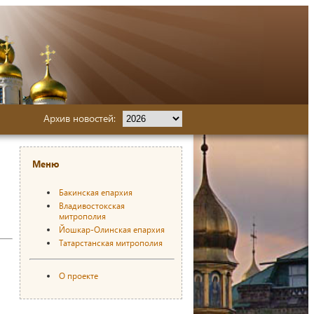
Архив новостей:
Меню
Бакинская епархия
Владивостокская
митрополия
Йошкар-Олинская епархия
Татарстанская митрополия
О проекте