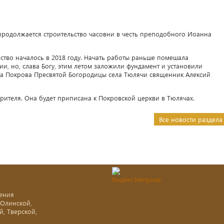
родолжается строительство часовни в честь преподобного Иоанна
тво началось в 2018 году. Начать работы раньше помешала
, но, слава Богу, этим летом заложили фундамент и установили
ма Покрова Пресвятой Богородицы села Тюлячи священник Алексий
орителя. Она будет приписана к Покровской церкви в Тюлячах.
Все новости раздела
ения
-Олинской,
й, Тверской,