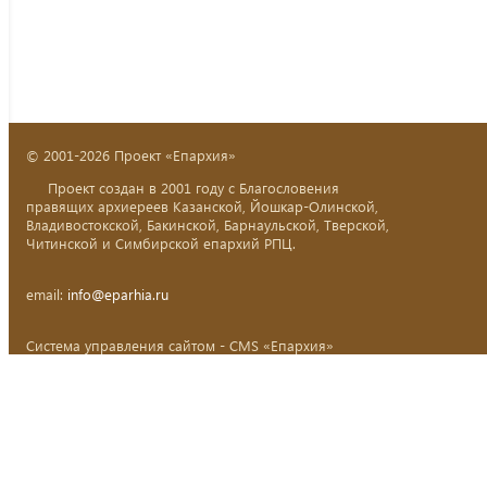
© 2001-2026 Проект «Епархия»
Проект создан в 2001 году с Благословения
правящих архиереев Казанской, Йошкар-Олинской,
Владивостокской, Бакинской, Барнаульской, Тверской,
Читинской и Симбирской епархий РПЦ.
email:
info@eparhia.ru
Система управления сайтом - CMS «Епархия»