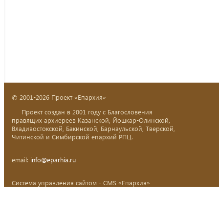
© 2001-2026 Проект «Епархия»
Проект создан в 2001 году с Благословения
правящих архиереев Казанской, Йошкар-Олинской,
Владивостокской, Бакинской, Барнаульской, Тверской,
Читинской и Симбирской епархий РПЦ.
email:
info@eparhia.ru
Система управления сайтом - CMS «Епархия»