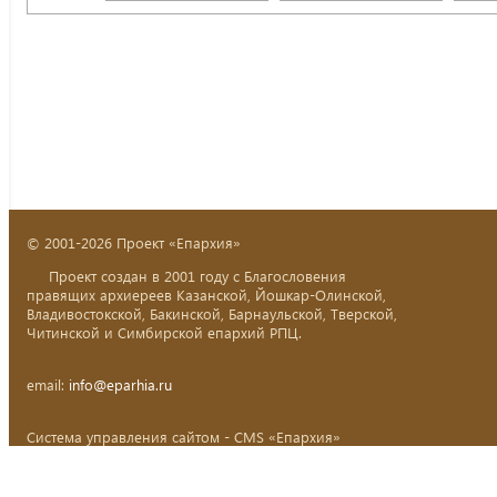
© 2001-2026 Проект «Епархия»
Проект создан в 2001 году с Благословения
правящих архиереев Казанской, Йошкар-Олинской,
Владивостокской, Бакинской, Барнаульской, Тверской,
Читинской и Симбирской епархий РПЦ.
email:
info@eparhia.ru
Система управления сайтом - CMS «Епархия»