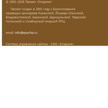
© 2001-2026 Проект «Епархия»
Проект создан в 2001 году с Благословения
правящих архиереев Казанской, Йошкар-Олинской,
Владивостокской, Бакинской, Барнаульской, Тверской,
Читинской и Симбирской епархий РПЦ.
email:
info@eparhia.ru
Система управления сайтом - CMS «Епархия»