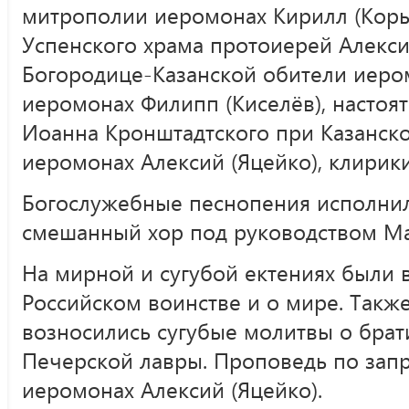
митрополии иеромонах Кирилл (Корыт
Успенского храма протоиерей Алекси
Богородице-Казанской обители иером
иеромонах Филипп (Киселёв), настоя
Иоанна Кронштадтского при Казанск
иеромонах Алексий (Яцейко), клирики
Богослужебные песнопения исполни
смешанный хор под руководством М
На мирной и сугубой ектениях были
Российском воинстве и о мире. Такж
возносились сугубые молитвы о брат
Печерской лавры. Проповедь по зап
иеромонах Алексий (Яцейко).