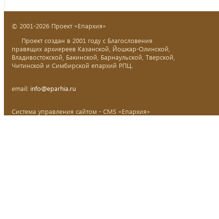
© 2001-2026 Проект «Епархия»
Проект создан в 2001 году с Благословения
правящих архиереев Казанской, Йошкар-Олинской,
Владивостокской, Бакинской, Барнаульской, Тверской,
Читинской и Симбирской епархий РПЦ.
email:
info@eparhia.ru
Система управления сайтом - CMS «Епархия»