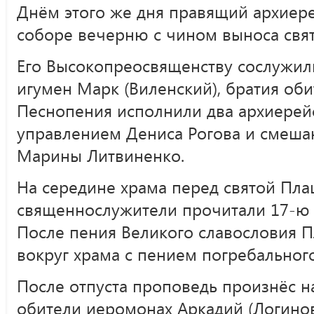
Днём этого же дня правящий архиер
соборе вечерню с чином выноса свя
Его Высокопреосвященству сослужил
игумен Марк (Виленский), братия оби
Песнопения исполнили два архиерейс
управлением Дениса Рогова и смеш
Марины Литвиненко.
На середине храма перед святой Пл
священнослужители прочитали 17-ю 
После пения Великого славословия 
вокруг храма с пением погребального
После отпуста проповедь произнёс 
обители иеромонах Аркадий (Логинов