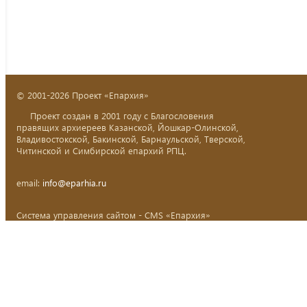
© 2001-2026 Проект «Епархия»
Проект создан в 2001 году с Благословения
правящих архиереев Казанской, Йошкар-Олинской,
Владивостокской, Бакинской, Барнаульской, Тверской,
Читинской и Симбирской епархий РПЦ.
email:
info@eparhia.ru
Система управления сайтом - CMS «Епархия»