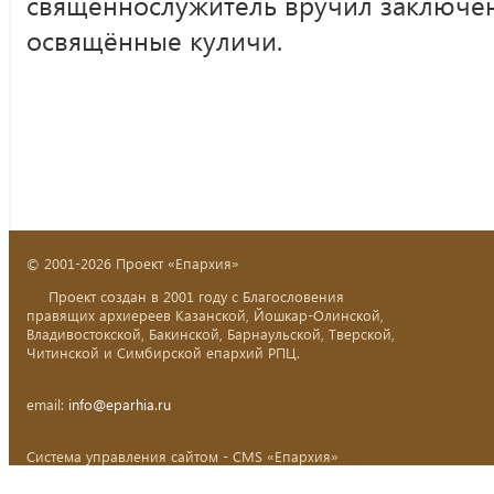
священнослужитель вручил заключё
освящённые куличи.
© 2001-2026 Проект «Епархия»
Проект создан в 2001 году с Благословения
правящих архиереев Казанской, Йошкар-Олинской,
Владивостокской, Бакинской, Барнаульской, Тверской,
Читинской и Симбирской епархий РПЦ.
email:
info@eparhia.ru
Система управления сайтом - CMS «Епархия»