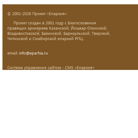
© 2001-2026 Проект «Епархия»
Проект создан в 2001 году с Благословения
правящих архиереев Казанской, Йошкар-Олинской,
Владивостокской, Бакинской, Барнаульской, Тверской,
Читинской и Симбирской епархий РПЦ.
email:
info@eparhia.ru
Система управления сайтом - CMS «Епархия»