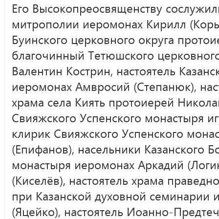
Его Высокопреосвященству сослужили
митрополии иеромонах Кирилл (Коры
Буинского церковного округа протои
благочинный Тетюшского церковного
Валентин Кострин, настоятель Казан
иеромонах Амвросий (Степанюк), нас
храма села Киять протоиерей Никола
Свияжского Успенского монастыря иг
клирик Свияжского Успенского мона
(Епифанов), насельники Казанского 
монастыря иеромонах Аркадий (Логи
(Киселёв), настоятель храма праведн
при Казанской духовной семинарии 
(Яцейко), настоятель Иоанно-Предтеч