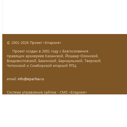
© 2001-2026 Проект «Епархия»
Проект создан в 2001 году с Благословения
правящих архиереев Казанской, Йошкар-Олинской,
Владивостокской, Бакинской, Барнаульской, Тверской,
Читинской и Симбирской епархий РПЦ.
email:
info@eparhia.ru
Система управления сайтом - CMS «Епархия»