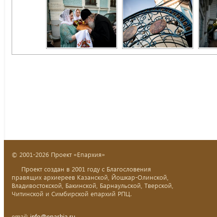
© 2001-2026 Проект «Епархия»
Проект создан в 2001 году с Благословения
правящих архиереев Казанской, Йошкар-Олинской,
Владивостокской, Бакинской, Барнаульской, Тверской,
Читинской и Симбирской епархий РПЦ.
email:
info@eparhia.ru