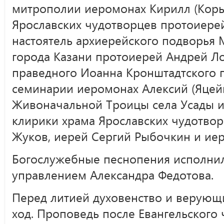
митрополии иеромонах Кирилл (Корыт
Ярославских чудотворцев протоиере
настоятель архиерейского подворья 
города Казани протоиерей Андрей Ло
праведного Иоанна Кронштадтского 
семинарии иеромонах Алексий (Яцейк
Живоначальной Троицы села Усады и
клирики храма Ярославских чудотво
Жуков, иерей Сергий Рыбочкин и иер
Богослужебные песнопения исполнил
управлением Александра Федотова.
Перед литией духовенство и верующ
ход. Проповедь после Евангельского