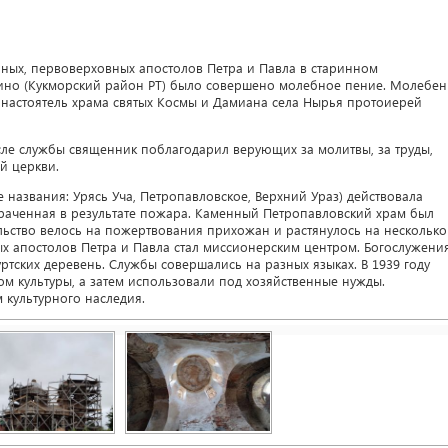
льных, первоверховных апостолов Петра и Павла в старинном
ино (Кукморский район РТ) было совершено молебное пение. Молебен
 настоятель храма святых Космы и Дамиана села Нырья протоиерей
ле службы священник поблагодарил верующих за молитвы, за труды,
й церкви.
 названия: Урясь Уча, Петропавловское, Верхний Ураз) действовала
траченная в результате пожара. Каменный Петропавловский храм был
ельство велось на пожертвования прихожан и растянулось на несколько
ятых апостолов Петра и Павла стал миссионерским центром. Богослужени
уртских деревень. Службы совершались на разных языках. В 1939 году
ом культуры, а затем использовали под хозяйственные нужды.
 культурного наследия.