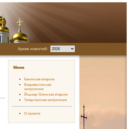
Архив новостей:
Меню
Бакинская епархия
Владивостокская
митрополия
Йошкар-Олинская епархия
Татарстанская митрополия
О проекте