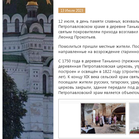
13 Июля 2023
12 июля, в день памяти славных, всехва
Петропавловском храме в деревне Таньк
святым покровителям прихода возглавил
Леонид Прокопьев.
Помолиться пришли местные жители. Пос
направленные на возрождение старинно
С 1750 года в деревне Танькино (прежние
деревянная Петропавловская церковь, у
построен и освящён в 1822 году (строит
лет). К концу XIX века сельский храм св
посещали жители русских, татарских, удм
церковь закрыли, здание передали под д
Петропавловский храм является объектом