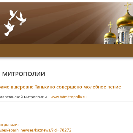
Й МИТРОПОЛИИ
раме в деревне Танькино совершено молебное пение
Татарстанской митрополии -
www.tatmitropolia.ru
митрополия
newses/eparh_newses/kaznews/?id=78272