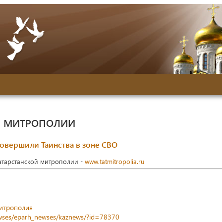
Й МИТРОПОЛИИ
овершили Таинства в зоне СВО
Татарстанской митрополии -
www.tatmitropolia.ru
митрополия
newses/eparh_newses/kaznews/?id=78370