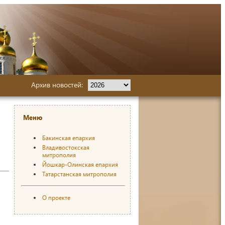
Архив новостей:
Меню
Бакинская епархия
Владивостокская
митрополия
Йошкар-Олинская епархия
Татарстанская митрополия
О проекте