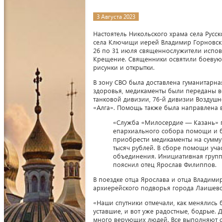
3 Августа 2023
Настоятель Никольского храма села Рус
села Ключищи иерей Владимир Горновски
26 по 31 июля священнослужители испов
Крещение. Священники освятили боевую 
рисунки и открытки.
В зону СВО была доставлена гуманитарн
здоровья, медикаменты были переданы 
танковой дивизии, 76-й дивизии Воздушн
«Алга». Помощь также была направлена в
«Служба «Милосердие — Казань» п
епархиального собора помощи и б
приобрести медикаменты на сумму 
тысяч рублей. В сборе помощи уч
объединения. Инициативная групп
пояснил отец Ярослав Филиппов.
В поездке отца Ярослава и отца Владим
архиерейского подворья города Лаишев
«Наши спутники отмечали, как менялись 
уставшие, и вот уже радостные, бодрые.
много верующих людей. Все выполняют св