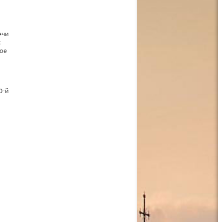
ечи
с
тое
0-й