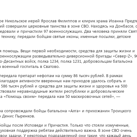
ское Никольское иерей Ярослав Филиппов и клирик храма Иоанна Предт
й совершили церковные таинства в зоне СВО. Находясь на Донбассе, 
едовали и причастили 97 военнослужащих. Два человека приняли Свя
технику, передали бойцам святые иконы, именные посылки, детские
ая помощь. Вещи первой необходимости, средства для защиты жизни и
военнослужащим разведывательно-диверсионной бригады «Север-Z», 9
о-Десантных войск, полка 1234, полка 1231, добровольцам батальона
 военный госпиталь в Сватово.
ередала препарат нефопам на сумму 86 тысяч рублей. В рамках
лагодаря активности вверенных нам приходов удалось собрать и
586 тысяч рублей и средства для защиты жизни и здоровья на 500
аствовали неравнодушные жители республики и добровольческие
а «Помощь своим» передала нам 50 маскировочных сетей», —
ира сопровождали бойцы батальона «Алга» и прихожанин Троицкого
о Денис Пыренков.
бойцы после Исповеди и Причастия. Только что стояли измученные,
 Духовная поддержка ребятам действительно важна. В зоне СВО очень
ои задачи. У некоторых подразделений они такие, что каждый день