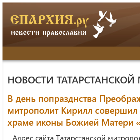
НОВОСТИ ТАТАРСТАНСКОЙ
В день попразднства Преобра
митрополит Кирилл совершил
храме иконы Божией Матери «
Адрес сайта Татарстанской митропо