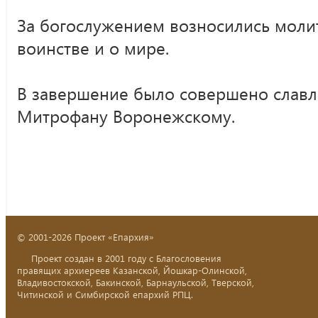
За богослужением возносились моли
воинстве и о мире.
В завершение было совершено славл
Митрофану Воронежскому.
© 2001-2026 Проект «Епархия»
Проект создан в 2001 году с Благословения
правящих архиереев Казанской, Йошкар-Олинской,
Владивостокской, Бакинской, Барнаульской, Тверской,
Читинской и Симбирской епархий РПЦ.