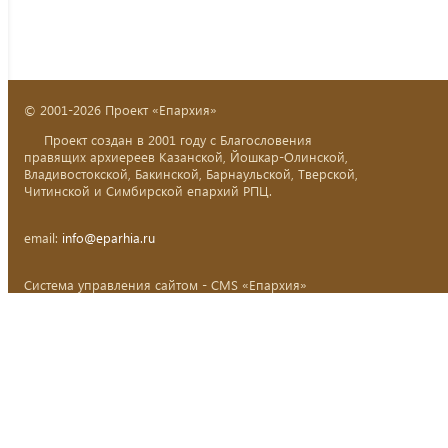
© 2001-2026 Проект «Епархия»
Проект создан в 2001 году с Благословения
правящих архиереев Казанской, Йошкар-Олинской,
Владивостокской, Бакинской, Барнаульской, Тверской,
Читинской и Симбирской епархий РПЦ.
email:
info@eparhia.ru
Система управления сайтом - CMS «Епархия»