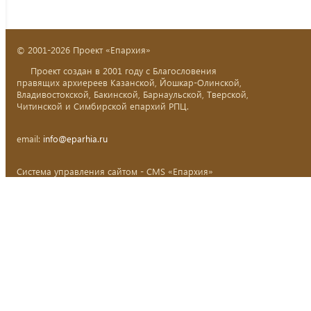
© 2001-2026 Проект «Епархия»
Проект создан в 2001 году с Благословения
правящих архиереев Казанской, Йошкар-Олинской,
Владивостокской, Бакинской, Барнаульской, Тверской,
Читинской и Симбирской епархий РПЦ.
email:
info@eparhia.ru
Система управления сайтом - CMS «Епархия»