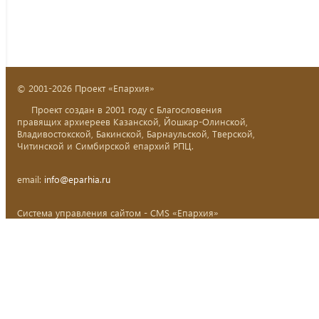
© 2001-2026 Проект «Епархия»
Проект создан в 2001 году с Благословения
правящих архиереев Казанской, Йошкар-Олинской,
Владивостокской, Бакинской, Барнаульской, Тверской,
Читинской и Симбирской епархий РПЦ.
email:
info@eparhia.ru
Система управления сайтом - CMS «Епархия»