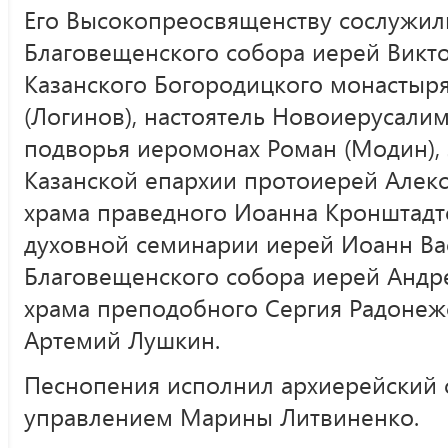
Его Высокопреосвященству сослужил
Благовещенского собора иерей Викто
Казанского Богородицкого монастыр
(Логинов), настоятель Новоиерусали
подворья иеромонах Роман (Модин),
Казанской епархии протоиерей Алекс
храма праведного Иоанна Кронштадт
духовной семинарии иерей Иоанн Ва
Благовещенского собора иерей Андре
храма преподобного Сергия Радонеж
Артемий Лушкин.
Песнопения исполнил архиерейский
управлением Марины Литвиненко.