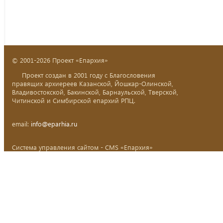
© 2001-2026 Проект «Епархия»
Проект создан в 2001 году с Благословения
правящих архиереев Казанской, Йошкар-Олинской,
Владивостокской, Бакинской, Барнаульской, Тверской,
Читинской и Симбирской епархий РПЦ.
email:
info@eparhia.ru
Система управления сайтом - CMS «Епархия»