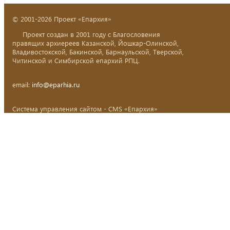
© 2001-2026 Проект «Епархия»
Проект создан в 2001 году с Благословения
правящих архиереев Казанской, Йошкар-Олинской,
Владивостокской, Бакинской, Барнаульской, Тверской,
Читинской и Симбирской епархий РПЦ.
email:
info@eparhia.ru
Система управления сайтом - CMS «Епархия»